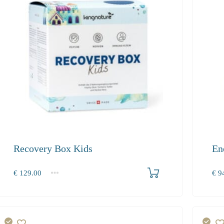
Recovery Box Kids
En
Produkt bestellen
€
129.00
€
94
1
2-3
4+
1+
129.00
118.70
112.80
94.