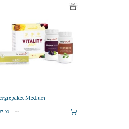
ergiepaket Medium
7.90
.90