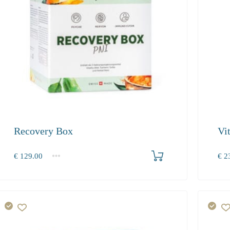
Recovery Box
Vi
Produkt bestellen
€
129.00
€
23
1
2-3
4+
1
129.00
118.70
112.80
23.