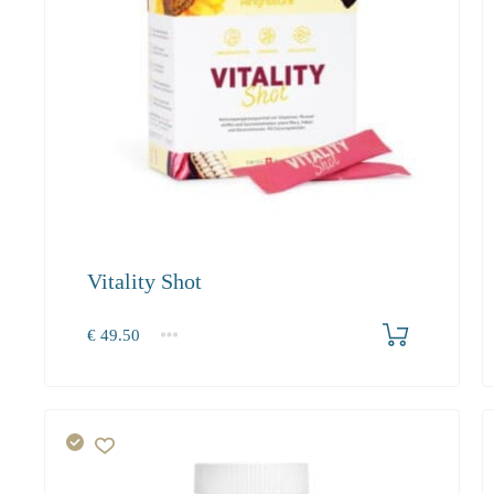
Vitality Shot
Produkt bestellen
€
49.50
1
2-3
4+
49.50
45.50
43.20