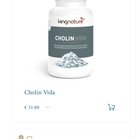
Cholin Vida
Produkt bestellen
€
31.80
1
2-3
4+
31.80
30.20
27.50