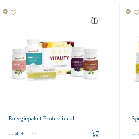
Energiepaket Professional
Sp
Produkt bestellen
€
368.90
€
37
1+
1+