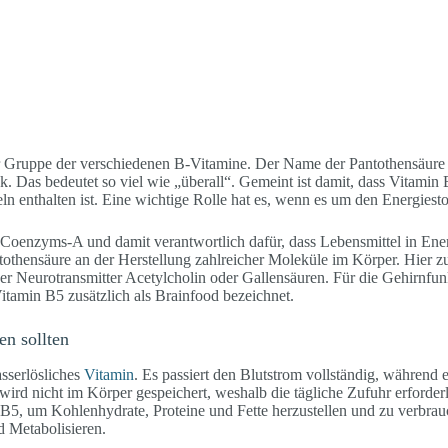
r Gruppe der verschiedenen B-Vitamine. Der Name der Pantothensäure 
k. Das bedeutet so viel wie „überall“. Gemeint ist damit, dass Vitamin 
ln enthalten ist. Eine wichtige Rolle hat es, wenn es um den Energiest
-Coenzyms-A und damit verantwortlich dafür, dass Lebensmittel in Ener
tothensäure an der Herstellung zahlreicher Moleküle im Körper. Hier z
der Neurotransmitter Acetylcholin oder Gallensäuren. Für die Gehirnfun
itamin B5 zusätzlich als Brainfood bezeichnet.
n sollten
sserlösliches
Vitamin
. Es passiert den Blutstrom vollständig, während 
rd nicht im Körper gespeichert, weshalb die tägliche Zufuhr erforderli
B5, um Kohlenhydrate, Proteine und Fette herzustellen und zu verbrau
d Metabolisieren.