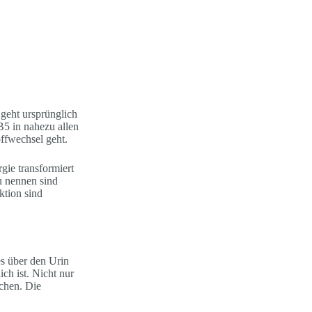
geht ursprünglich
B5 in nahezu allen
offwechsel geht.
gie transformiert
u nennen sind
ktion sind
es über den Urin
ch ist. Nicht nur
chen. Die