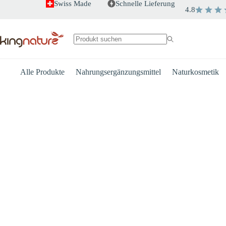
Zum
Swiss Made
Schnelle Lieferung
4.8
Inhalt
springen
Keine
Ergebnisse
Alle Produkte
Nahrungsergänzungsmittel
Naturkosmetik
Herz
Energie