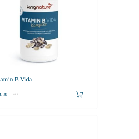
tamin B Vida
.80
2-3
4+
80
22.60
20.50