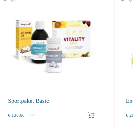
Sportpaket Basic
En
Produkt bestellen
€
136.60
€
28
1+
1+
136.60
287