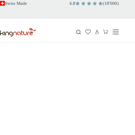
Zum
Swiss Made
4.8
(
18'000
)
Inhalt
springen
Warenkorb