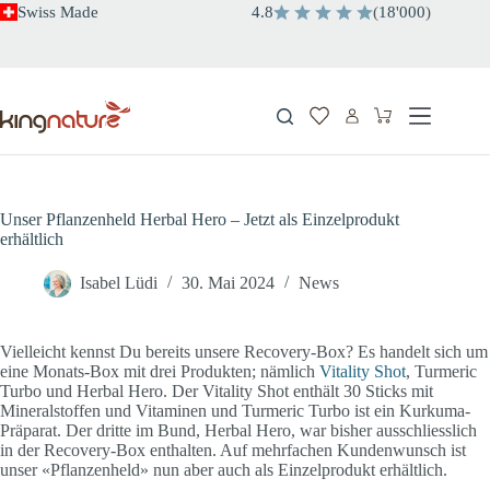
Zum
Swiss Made
4.8
(
18'000
)
Inhalt
springen
Warenkorb
Unser Pflanzenheld Herbal Hero – Jetzt als Einzelprodukt
erhältlich
Isabel Lüdi
30. Mai 2024
News
Vielleicht kennst Du bereits unsere Recovery-Box? Es handelt sich um
eine Monats-Box mit drei Produkten; nämlich
Vitality Shot
, Turmeric
Turbo und Herbal Hero. Der Vitality Shot enthält 30 Sticks mit
Mineralstoffen und Vitaminen und Turmeric Turbo ist ein Kurkuma-
Präparat. Der dritte im Bund, Herbal Hero, war bisher ausschliesslich
in der Recovery-Box enthalten. Auf mehrfachen Kundenwunsch ist
unser «Pflanzenheld» nun aber auch als Einzelprodukt erhältlich.