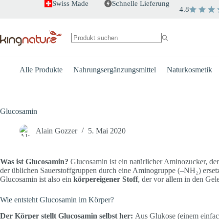
Zum
Swiss Made
Schnelle Lieferung
4.8
Inhalt
springen
Keine
Ergebnisse
Alle Produkte
Nahrungsergänzungsmittel
Naturkosmetik
Glucosamin
Alain Gozzer
5. Mai 2020
Was ist Glucosamin?
Glucosamin ist ein natürlicher Aminozucker, der
der üblichen Sauerstoffgruppen durch eine Aminogruppe (–NH₂) erset
Glucosamin ist also ein
körpereigener Stoff
, der vor allem in den Ge
Wie entsteht Glucosamin im Körper?
Der Körper stellt Glucosamin selbst her:
Aus Glukose (einem einfac