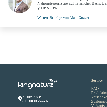
Nahrungsergänzung auf natürlicher Basis. Darau
gerne weiter.
Weitere Beiträge von Alain Gozzer
Service
FAQ
Produktin
Staubstrasse 1
Versandko
CH-8038 Zürich
Zahlungso
Verkaufsp