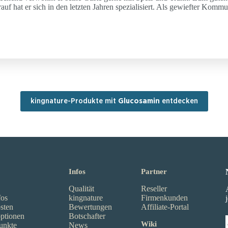
f hat er sich in den letzten Jahren spezialisiert. Als gewiefter Kommun
kingnature-Produkte mit
Glucosamin
entdecken
Infos
Partner
Qualität
Reseller
fos
kingnature
Firmenkunden
sten
Bewertungen
Affiliate-Portal
ptionen
Botschafter
Wiki
unkte
News