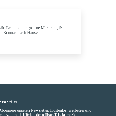
ält. Leitet bei kingnature Marketing &
em Rennrad nach Hause.
Newsletter
Abonniere unseren Newsletter. Kostenlos, werbefrei und
jederzeit mit 1 Klick abbestellbar (
Disclaimer
).