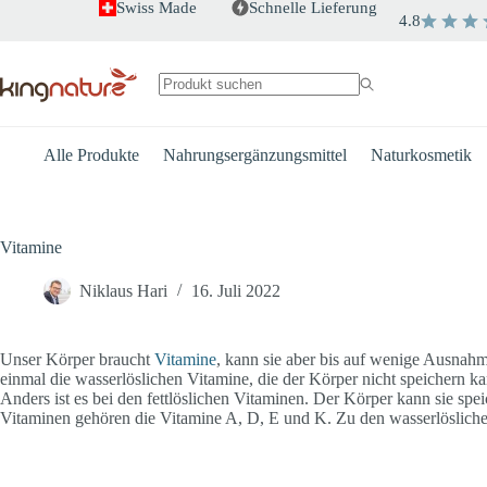
Zum
Swiss Made
Schnelle Lieferung
4.8
Inhalt
springen
Keine
Ergebnisse
Alle Produkte
Nahrungsergänzungsmittel
Naturkosmetik
Vitamine
Niklaus Hari
16. Juli 2022
Unser Körper braucht
Vitamine
, kann sie aber bis auf wenige Ausnahm
einmal die wasserlöslichen Vitamine, die der Körper nicht speichern ka
Anders ist es bei den fettlöslichen Vitaminen. Der Körper kann sie sp
Vitaminen gehören die Vitamine A, D, E und K. Zu den wasserlöslich