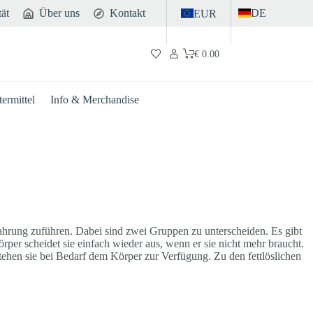
tät
Über uns
Kontakt
DE
EUR
€
0.00
Warenkorb
ermittel
Info & Merchandise
Nahrung zuführen. Dabei sind zwei Gruppen zu unterscheiden. Es gibt
per scheidet sie einfach wieder aus, wenn er sie nicht mehr braucht.
tehen sie bei Bedarf dem Körper zur Verfügung. Zu den fettlöslichen