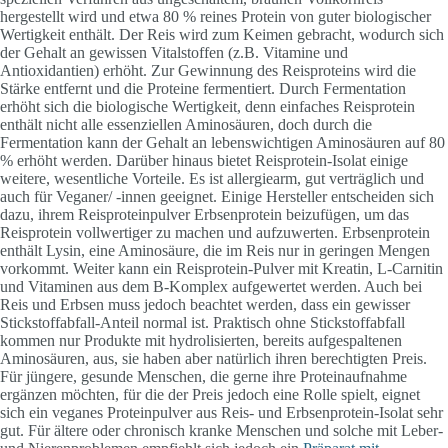
hergestellt wird und etwa 80 % reines Protein von guter biologischer
Wertigkeit enthält. Der Reis wird zum Keimen gebracht, wodurch sich
der Gehalt an gewissen Vitalstoffen (z.B. Vitamine und
Antioxidantien) erhöht. Zur Gewinnung des Reisproteins wird die
Stärke entfernt und die Proteine fermentiert. Durch Fermentation
erhöht sich die biologische Wertigkeit, denn einfaches Reisprotein
enthält nicht alle essenziellen Aminosäuren, doch durch die
Fermentation kann der Gehalt an lebenswichtigen Aminosäuren auf 80
% erhöht werden. Darüber hinaus bietet Reisprotein-Isolat einige
weitere, wesentliche Vorteile. Es ist allergiearm, gut verträglich und
auch für Veganer/ -innen geeignet. Einige Hersteller entscheiden sich
dazu, ihrem Reisproteinpulver Erbsenprotein beizufügen, um das
Reisprotein vollwertiger zu machen und aufzuwerten. Erbsenprotein
enthält Lysin, eine Aminosäure, die im Reis nur in geringen Mengen
vorkommt. Weiter kann ein Reisprotein-Pulver mit Kreatin, L-Carnitin
und Vitaminen aus dem B-Komplex aufgewertet werden. Auch bei
Reis und Erbsen muss jedoch beachtet werden, dass ein gewisser
Stickstoffabfall-Anteil normal ist. Praktisch ohne Stickstoffabfall
kommen nur Produkte mit hydrolisierten, bereits aufgespaltenen
Aminosäuren, aus, sie haben aber natürlich ihren berechtigten Preis.
Für jüngere, gesunde Menschen, die gerne ihre Proteinaufnahme
ergänzen möchten, für die der Preis jedoch eine Rolle spielt, eignet
sich ein veganes Proteinpulver aus Reis- und Erbsenprotein-Isolat sehr
gut. Für ältere oder chronisch kranke Menschen und solche mit Leber-