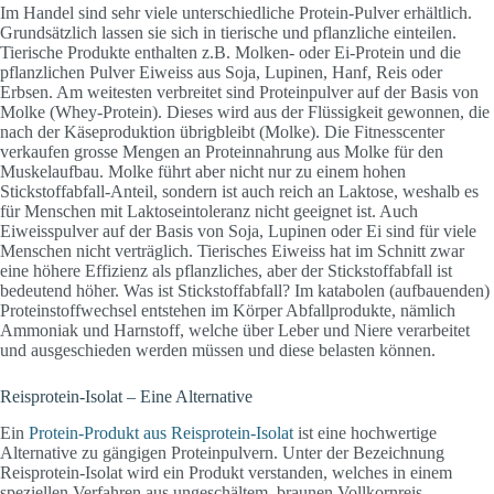
Im Handel sind sehr viele unterschiedliche Protein-Pulver erhältlich.
Grundsätzlich lassen sie sich in tierische und pflanzliche einteilen.
Tierische Produkte enthalten z.B. Molken- oder Ei-Protein und die
pflanzlichen Pulver Eiweiss aus Soja, Lupinen, Hanf, Reis oder
Erbsen. Am weitesten verbreitet sind Proteinpulver auf der Basis von
Molke (Whey-Protein). Dieses wird aus der Flüssigkeit gewonnen, die
nach der Käseproduktion übrigbleibt (Molke). Die Fitnesscenter
verkaufen grosse Mengen an Proteinnahrung aus Molke für den
Muskelaufbau. Molke führt aber nicht nur zu einem hohen
Stickstoffabfall-Anteil, sondern ist auch reich an Laktose, weshalb es
für Menschen mit Laktoseintoleranz nicht geeignet ist. Auch
Eiweisspulver auf der Basis von Soja, Lupinen oder Ei sind für viele
Menschen nicht verträglich. Tierisches Eiweiss hat im Schnitt zwar
eine höhere Effizienz als pflanzliches, aber der Stickstoffabfall ist
bedeutend höher. Was ist Stickstoffabfall? Im katabolen (aufbauenden)
Proteinstoffwechsel entstehen im Körper Abfallprodukte, nämlich
Ammoniak und Harnstoff, welche über Leber und Niere verarbeitet
und ausgeschieden werden müssen und diese belasten können.
Reisprotein-Isolat – Eine Alternative
Ein
Protein-Produkt aus Reisprotein-Isolat
ist eine hochwertige
Alternative zu gängigen Proteinpulvern. Unter der Bezeichnung
Reisprotein-Isolat wird ein Produkt verstanden, welches in einem
speziellen Verfahren aus ungeschältem, braunen Vollkornreis