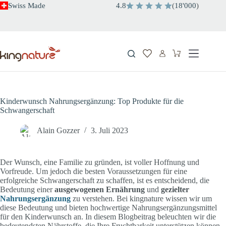
Zum
Swiss Made
4.8
(
18'000
)
Inhalt
springen
Warenkorb
Kinderwunsch Nahrungsergänzung: Top Produkte für die
Schwangerschaft
Alain Gozzer
3. Juli 2023
Der Wunsch, eine Familie zu gründen, ist voller Hoffnung und
Vorfreude. Um jedoch die besten Voraussetzungen für eine
erfolgreiche Schwangerschaft zu schaffen, ist es entscheidend, die
Bedeutung einer
ausgewogenen Ernährung
und
gezielter
Nahrungsergänzung
zu verstehen. Bei kingnature wissen wir um
diese Bedeutung und bieten hochwertige Nahrungsergänzungsmittel
für den Kinderwunsch an. In diesem Blogbeitrag beleuchten wir die
bedeutendsten Nährstoffe, die Ihre Fruchtbarkeit unterstützen können.