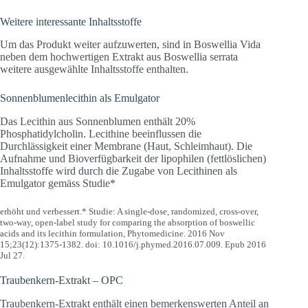
Weitere interessante Inhaltsstoffe
Um das Produkt weiter aufzuwerten, sind in Boswellia Vida
neben dem hochwertigen Extrakt aus Boswellia serrata
weitere ausgewählte Inhaltsstoffe enthalten.
Sonnenblumenlecithin als Emulgator
Das Lecithin aus Sonnenblumen enthält 20%
Phosphatidylcholin. Lecithine beeinflussen die
Durchlässigkeit einer Membrane (Haut, Schleimhaut). Die
Aufnahme und Bioverfügbarkeit der lipophilen (fettlöslichen)
Inhaltsstoffe wird durch die Zugabe von Lecithinen als
Emulgator gemäss Studie*
erhöht und verbessert.* Studie: A single-dose, randomized, cross-over,
two-way, open-label study for comparing the absorption of boswellic
acids and its lecithin formulation, Phytomedicine. 2016 Nov
15;23(12):1375-1382. doi: 10.1016/j.phymed.2016.07.009. Epub 2016
Jul 27.
Traubenkern-Extrakt – OPC
Traubenkern-Extrakt enthält einen bemerkenswerten Anteil an