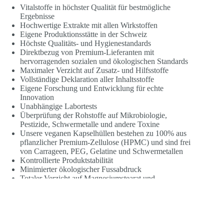
Vitalstoffe in höchster Qualität für bestmögliche
Ergebnisse
Hochwertige Extrakte mit allen Wirkstoffen
Eigene Produktionsstätte in der Schweiz
Höchste Qualitäts- und Hygienestandards
Direktbezug von Premium-Lieferanten mit
hervorragenden sozialen und ökologischen Standards
Maximaler Verzicht auf Zusatz- und Hilfsstoffe
Vollständige Deklaration aller Inhaltsstoffe
Eigene Forschung und Entwicklung für echte
Innovation
Unabhängige Labortests
Überprüfung der Rohstoffe auf Mikrobiologie,
Pestizide, Schwermetalle und andere Toxine
Unsere veganen Kapselhüllen bestehen zu 100% aus
pflanzlicher Premium-Zellulose (HPMC) und sind frei
von Carrageen, PEG, Gelatine und Schwermetallen
Kontrollierte Produktstabilität
Minimierter ökologischer Fussabdruck
Totaler Verzicht auf Magnesiumstearat und
Siliziumdioxid
Alle Nahrungsergänzungsmittel zu 100% ohne
Nanopartikel, Gentechnik, künstliche Farb- und
Aromastoffe und zugesetzten Zucker (Haushaltszucker,
Rohrzucker)