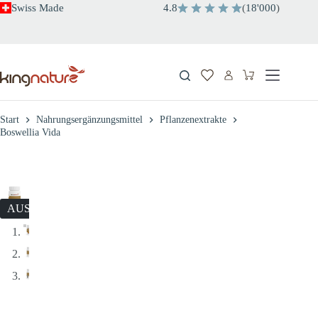
Zum
Swiss Made
4.8
(
18'000
)
Inhalt
springen
Warenkorb
Start
Nahrungsergänzungsmittel
Pflanzenextrakte
Boswellia Vida
AUSVERKAUFT