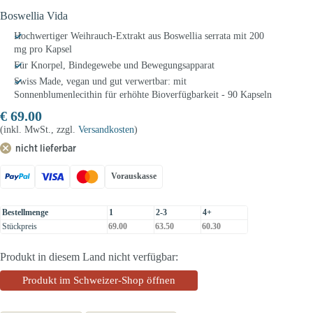
Boswellia Vida
Hochwertiger Weihrauch-Extrakt aus Boswellia serrata mit 200
mg pro Kapsel
Für Knorpel, Bindegewebe und Bewegungsapparat
Swiss Made, vegan und gut verwertbar: mit
Sonnenblumenlecithin für erhöhte Bioverfügbarkeit - 90 Kapseln
€
69.00
(inkl. MwSt., zzgl.
Versandkosten
)
nicht lieferbar
Vorauskasse
Bestellmenge
1
2-3
4+
Stückpreis
69.00
63.50
60.30
Produkt in diesem Land nicht verfügbar:
Produkt im Schweizer-Shop öffnen