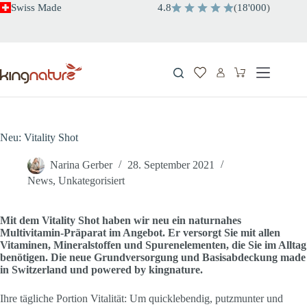
Zum
Swiss Made
4.8
(
18'000
)
Inhalt
springen
Warenkorb
Neu: Vitality Shot
Narina Gerber
28. September 2021
News
,
Unkategorisiert
Mit dem Vitality Shot haben wir neu ein naturnahes
Multivitamin-Präparat im Angebot. Er versorgt Sie mit allen
Vitaminen, Mineralstoffen und Spurenelementen, die Sie im Alltag
benötigen. Die neue Grundversorgung und Basisabdeckung made
in Switzerland und powered by kingnature.
Ihre tägliche Portion Vitalität: Um quicklebendig, putzmunter und