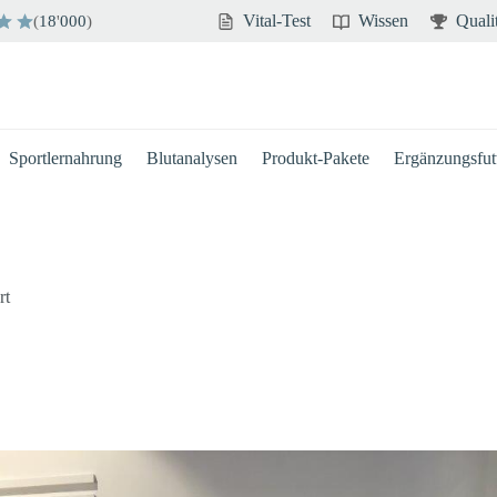
Vital-Test
Wissen
Quali
(
18
'
000
)
Sportlernahrung
Blutanalysen
Produkt-Pakete
Ergänzungsfutt
rt