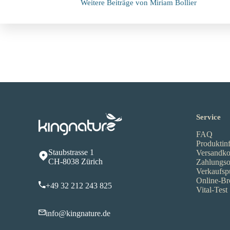
Weitere Beiträge von Miriam Bollier
Service
FAQ
Produktin
Staubstrasse 1
Versandko
CH-8038 Zürich
Zahlungso
Verkaufsp
Online-Br
+49 32 212 243 825
Vital-Test
info@kingnature.de