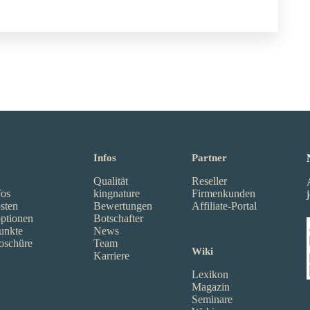
Infos
Partner
Qualität
Reseller
fos
kingnature
Firmenkunden
sten
Bewertungen
Affiliate-Portal
ptionen
Botschafter
unkte
News
oschüre
Team
Wiki
Karriere
Lexikon
Magazin
Seminare