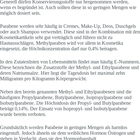
Generell dürfen Konservierungsstoffe nur hergenommen werden,
wenn es begründet ist. Auch sollten diese in so geringen Mengen wie
möglich dosiert sein.
Parabene werden sehr häufig in Cremes, Make-Up, Deos, Duschgels
oder auch Shampoo verwendet. Diese sind in der Kombination mit den
Kosmetikartikeln sehr gut verträglich und führen nicht zu
Hautausschlägen. Methylparaben wird vor allem in Kosmetika
eingesetzt, die Höchstkonzentration darf nur 0,4% betragen.
In den Zutatenlisten von Lebensmitteln findet man häufig E-Nummern.
Diese bezeichnen die Zusatzstoffe der Methyl- und Ethylparabene und
deren Natriumsalze. Hier liegt die Tagesdosis bei maximal zehn
Milligramm pro Kilogramm Körpergewicht.
Neben den bereits genannten Methyl- und Ethylparabenen sind die
häufigsten Propylparabene, Butylparabene, Isopropylparabene und
Isobutylparabene. Die Höchstdosis der Propyl- und Butylparabene
beträgt 0,14%. Der Einsatz von Isopropyl- und Isobutylparabene
wurde bereits verboten.
Grundsätzlich werden Parabene in geringen Mengen als harmlos
eingestuft. Jedoch ähneln sie dem weiblichen Hormon Östrogen und
stehen in Verdacht, dass sie den Hormonhaushalt