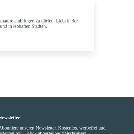
gnature einbringen zu dürfen. Liebt in der
und in lebhaften Städten.
Newsletter
Abonniere unseren Newsletter. Kostenlos, werbefrei und
jederzeit mit 1 Klick abbestellbar (
Disclaimer
).