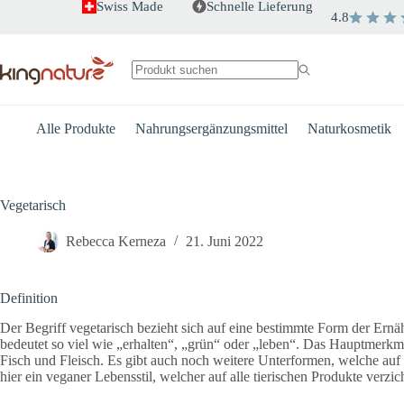
Zum
Swiss Made
Schnelle Lieferung
4.8
Inhalt
springen
Keine
Ergebnisse
Alle Produkte
Nahrungsergänzungsmittel
Naturkosmetik
Vegetarisch
Rebecca Kerneza
21. Juni 2022
Definition
Der Begriff vegetarisch bezieht sich auf eine bestimmte Form der Er
bedeutet so viel wie „erhalten“, „grün“ oder „leben“. Das Hauptmerkm
Fisch und Fleisch. Es gibt auch noch weitere Unterformen, welche auf 
hier ein veganer Lebensstil, welcher auf alle tierischen Produkte verzic