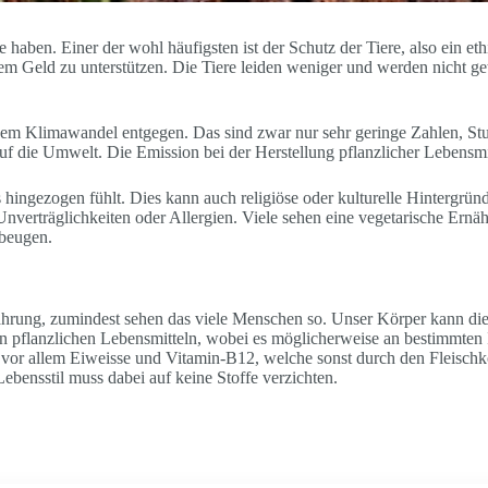
 haben. Einer der wohl häufigsten ist der Schutz der Tiere, also ein et
m Geld zu unterstützen. Die Tiere leiden weniger und werden nicht getöt
dem Klimawandel entgegen. Das sind zwar nur sehr geringe Zahlen, Stud
 die Umwelt. Die Emission bei der Herstellung pflanzlicher Lebensmitte
ngezogen fühlt. Dies kann auch religiöse oder kulturelle Hintergründ
verträglichkeiten oder Allergien. Viele sehen eine vegetarische Ernäh
rbeugen.
 Nahrung, zumindest sehen das viele Menschen so. Unser Körper kann di
 von pflanzlichen Lebensmitteln, wobei es möglicherweise an bestimmten 
 vor allem Eiweisse und Vitamin-B12, welche sonst durch den Fleischk
bensstil muss dabei auf keine Stoffe verzichten.