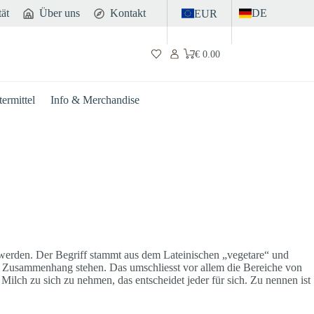
tät
Über uns
Kontakt
DE
EUR
€
0.00
Warenkorb
ermittel
Info & Merchandise
 werden. Der Begriff stammt aus dem Lateinischen „vegetare“ und
im Zusammenhang stehen. Das umschliesst vor allem die Bereiche von
ilch zu sich zu nehmen, das entscheidet jeder für sich. Zu nennen ist