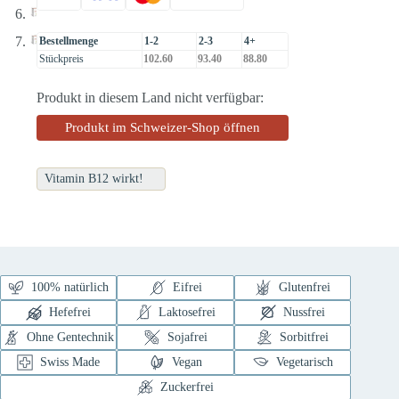
Bestellmenge
1-2
2-3
4+
Stückpreis
102.60
93.40
88.80
Produkt in diesem Land nicht verfügbar:
Produkt im Schweizer-Shop öffnen
Vitamin B12 wirkt!
100% natürlich
Eifrei
Glutenfrei
Hefefrei
Laktosefrei
Nussfrei
Ohne Gentechnik
Sojafrei
Sorbitfrei
Swiss Made
Vegan
Vegetarisch
Zuckerfrei