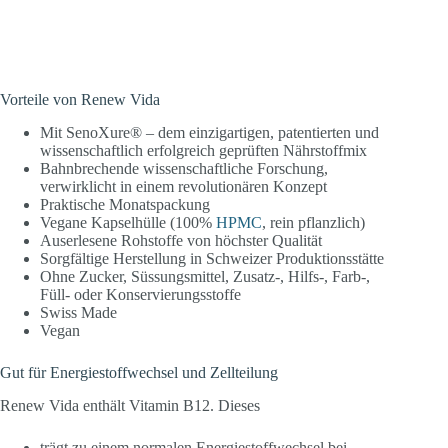
seneszenter Zellen am meisten zu senken (von 36.89% auf
7.15%, rot).
Vorteile von Renew Vida
Mit SenoXure® – dem einzigartigen, patentierten und
wissenschaftlich erfolgreich geprüften Nährstoffmix
Bahnbrechende wissenschaftliche Forschung,
verwirklicht in einem revolutionären Konzept
Praktische Monatspackung
Vegane Kapselhülle (100%
HPMC
, rein pflanzlich)
Auserlesene Rohstoffe von höchster Qualität
Sorgfältige Herstellung in Schweizer Produktionsstätte
Ohne Zucker, Süssungsmittel, Zusatz-, Hilfs-, Farb-,
Füll- oder Konservierungsstoffe
Swiss Made
Vegan
Gut für Energiestoffwechsel und Zellteilung
Renew Vida enthält Vitamin B12. Dieses
trägt zu einem normalen Energiestoffwechsel bei