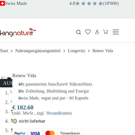
Zum
Swiss Made
4.8
(
18'000
)
Inhalt
springen
Warenkorb
Start
Nahrungsergänzungsmittel
Longevity
Renew Vida
Renew Vida
AUSVERKAUFT
Mit patentiertem SenoXure® Nährstoffmix
Für Zellteilung, Blutbildung und Energie
Swiss Made, vegan und pur - 60 Kapseln
€
102.60
(inkl. MwSt., zzgl.
Versandkosten
)
nicht lieferbar
Vorauskasse