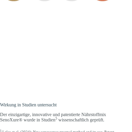
Wirkung in Studien untersucht
Der einzigartige, innovative und patentierte Nährstoffmix
5
SenoXure® wurde in Studien
wissenschaftlich geprüft.
5
Lelas et al. (2024): New senescence reversal method and its use. Patent