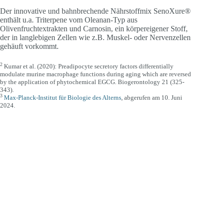
Der innovative und bahnbrechende Nährstoffmix SenoXure®
enthält u.a. Triterpene vom Oleanan-Typ aus
Olivenfruchtextrakten und Carnosin, ein körpereigener Stoff,
der in langlebigen Zellen wie z.B. Muskel- oder Nervenzellen
gehäuft vorkommt.
2
Kumar et al. (2020): Preadipocyte secretory factors differentially
modulate murine macrophage functions during aging which are reversed
by the application of phytochemical EGCG. Biogerontology 21 (325-
343).
3
Max-Planck-Institut für Biologie des Alterns
, abgerufen am 10. Juni
2024.