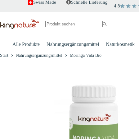
Zum
Swiss Made
Schnelle Lieferung
4.8
Inhalt
+
-
Moringa Vida Bio
springen
€
32.50
Keine
Ergebnisse
Alle Produkte
Nahrungsergänzungsmittel
Naturkosmetik
Start
Nahrungsergänzungsmittel
Moringa Vida Bio