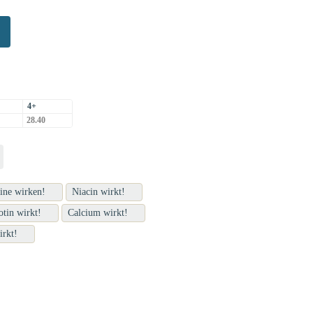
4+
28.40
ine wirken!
Niacin wirkt!
otin wirkt!
Calcium wirkt!
rkt!