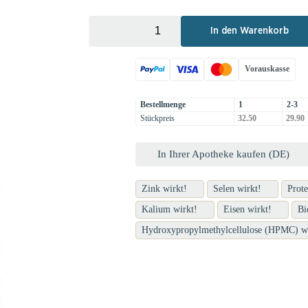
+
-
In den Warenkorb
Vorauskasse
Bestellmenge
1
2-3
Stückpreis
32.50
29.90
In Ihrer Apotheke kaufen (DE)
Zink wirkt!
Selen wirkt!
Prote
Kalium wirkt!
Eisen wirkt!
Bi
Hydroxypropylmethylcellulose (HPMC) wi