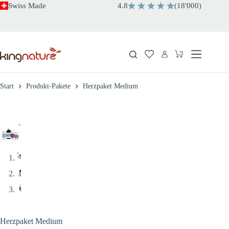
Zum
Swiss Made
4.8
(
18'000
)
Inhalt
springen
Warenkorb
Start
Produkt-Pakete
Herzpaket Medium
Herzpaket Medium