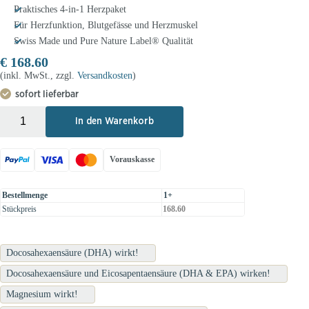
Praktisches 4-in-1 Herzpaket
Für Herzfunktion, Blutgefässe und Herzmuskel
Swiss Made und Pure Nature Label® Qualität
€
168.60
(inkl. MwSt., zzgl.
Versandkosten
)
sofort lieferbar
+
-
In den Warenkorb
Vorauskasse
Bestellmenge
1+
Stückpreis
168.60
Docosahexaensäure (DHA) wirkt!
Docosahexaensäure und Eicosapentaensäure (DHA & EPA) wirken!
Magnesium wirkt!