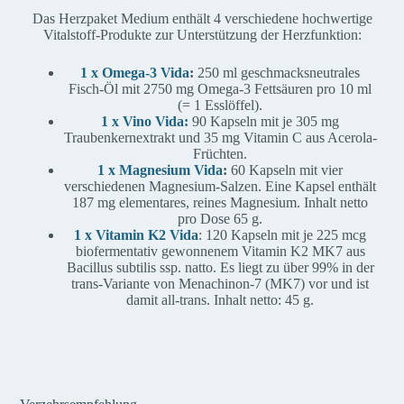
Das Herzpaket Medium enthält 4 verschiedene hochwertige
Vitalstoff-Produkte zur Unterstützung der Herzfunktion:
1 x Omega-3 Vida
:
250 ml geschmacksneutrales
Fisch-Öl mit 2750 mg Omega-3 Fettsäuren pro 10 ml
(= 1 Esslöffel).
1 x Vino Vida:
90 Kapseln mit je 305 mg
Traubenkernextrakt und 35 mg Vitamin C aus Acerola-
Früchten.
1 x Magnesium Vida
:
60 Kapseln mit vier
verschiedenen Magnesium-Salzen. Eine Kapsel enthält
187 mg elementares, reines Magnesium. Inhalt netto
pro Dose 65 g.
1 x Vitamin K2 Vida
: 120 Kapseln mit je 225 mcg
biofermentativ gewonnenem Vitamin K2 MK7 aus
Bacillus subtilis ssp. natto. Es liegt zu über 99% in der
trans-Variante von Menachinon-7 (MK7) vor und ist
damit all-trans. Inhalt netto: 45 g.