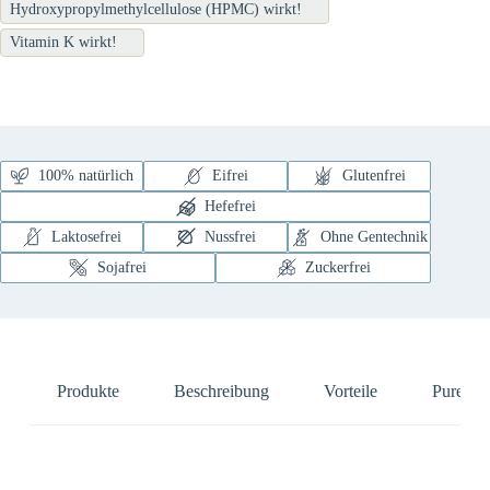
Hydroxypropylmethylcellulose (HPMC) wirkt!
Vitamin K wirkt!
100% natürlich
Eifrei
Glutenfrei
Hefefrei
Laktosefrei
Nussfrei
Ohne Gentechnik
Sojafrei
Zuckerfrei
Produkte
Beschreibung
Vorteile
Pure Na