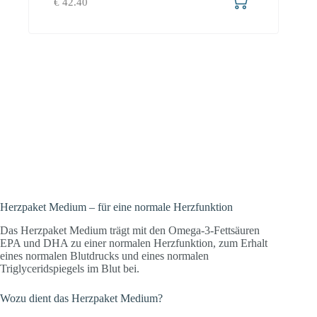
€
42.40
Für Menschen, welche ihr Herz
unterstützen wollen. Mit den Omega-3-
Säuren DHA und EPA, welche zu einer
normalen Herzfunktion und einem
normalen Blutdruck beitragen.
Herzpaket Medium – für eine normale Herzfunktion
Das Herzpaket Medium trägt mit den Omega-3-Fettsäuren
EPA und DHA zu einer normalen Herzfunktion, zum Erhalt
eines normalen Blutdrucks und eines normalen
Triglyceridspiegels im Blut bei.
Wozu dient das Herzpaket Medium?