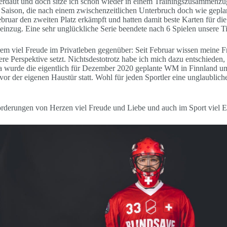
 verdaut und doch sitze ich schon wieder in einem Trainingszusammenz
ison, die nach einem zwischenzeitlichen Unterbruch doch wie geplan
bruar den zweiten Platz erkämpft und hatten damit beste Karten für die 
einzug. Eine sehr unglückliche Serie beendete nach 6 Spielen unsere T
em viel Freude im Privatleben gegenüber: Seit Februar wissen meine Fra
ere Perspektive setzt. Nichtsdestotrotz habe ich mich dazu entschieden
rona wurde die eigentlich für Dezember 2020 geplante WM in Finnland u
or der eigenen Haustür statt. Wohl für jeden Sportler eine unglaublic
orderungen von Herzen viel Freude und Liebe und auch im Sport viel E