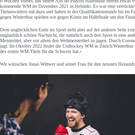
6 Wochen vorbei, das bittere Aus im Playoff Halbfinale bereits etwas
kommende WM im Dezember 2021 in Helsinki. Es war eine verrückte Sa
Titelanwärtern mit dazu und haben in der Qualifikationsrunde bis im Fe
gegen Winterthur spielten wir gegen Köniz im Halbfinale um den Final
Dem unglücklichen Ende im Sport steht aber auf der anderen Seite extr
unglaublich schöne Nachricht, die natürlich auch den Sport in eine and
Meistertitel, aber vor allem den Weltmeistertitel zu jagen. Durch Co
jagt. Im Oktober 2022 findet die Unihockey WM in Zürich/Winterthur v
des ersten WM-Titels für die Schweiz hat.»
Wir wünschen Jonas Wittwer und seiner Frau für ihre neusten Herausf