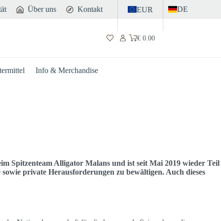
tät
Über uns
Kontakt
DE
EUR
€
0.00
Warenkorb
ermittel
Info & Merchandise
im Spitzenteam Alligator Malans und ist seit Mai 2019 wieder Teil
e sowie private Herausforderungen zu bewältigen. Auch dieses