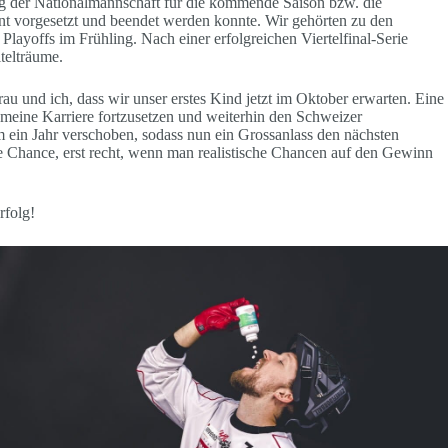
ug der Nationalmannschaft für die kommende Saison bzw. die
t vorgesetzt und beendet werden konnte. Wir gehörten zu den
Playoffs im Frühling. Nach einer erfolgreichen Viertelfinal-Serie
itelträume.
u und ich, dass wir unser erstes Kind jetzt im Oktober erwarten. Eine
, meine Karriere fortzusetzen und weiterhin den Schweizer
m ein Jahr verschoben, sodass nun ein Grossanlass den nächsten
he Chance, erst recht, wenn man realistische Chancen auf den Gewinn
rfolg!