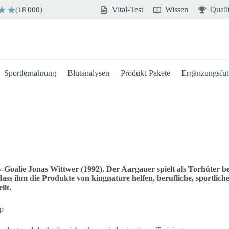
Vital-Test
Wissen
Quali
(
18
'
000
)
Sportlernahrung
Blutanalysen
Produkt-Pakete
Ergänzungsfutt
Goalie Jonas Wittwer (1992). Der Aargauer spielt als Torhüter be
ass ihm die Produkte von kingnature helfen, berufliche, sportlich
llt.
pp