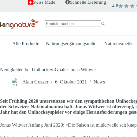
Zum
Swiss Made
Schnelle Lieferung
4.8
Inhalt
springen
Keine
Ergebnisse
Alle Produkte
Nahrungsergänzungsmittel
Naturkosmetik
Neuigkeiten bei Unihockey-Goalie Jonas Wittwer
Alain Gozzer
6. Oktober 2021
News
Seit Frühling 2020 unterstützen wir den sympathischen Unihockey-
der Schweizer Nationalmannschaft. Jonas Wittwer ist überzeugt, d
Jahr hat den Unihockeyspieler vor einige Herausforderungen geste
Jonas Wittwer Anfang Juni 2020: «Die Saison ist mittlerweile seit kna