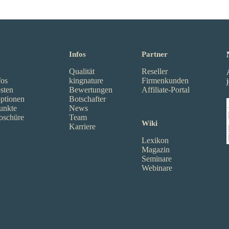
Infos
Partner
Qualität
Reseller
fos
kingnature
Firmenkunden
sten
Bewertungen
Affiliate-Portal
ptionen
Botschafter
unkte
News
oschüre
Team
Wiki
Karriere
Lexikon
Magazin
Seminare
Webinare