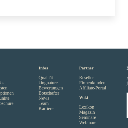
Infos
Partner
Qualität
Reseller
fos
kingnature
Firmenkunden
sten
Bewertungen
Affiliate-Portal
ptionen
Botschafter
Wiki
unkte
News
oschüre
Team
Lexikon
Karriere
Magazin
Seminare
Webinare