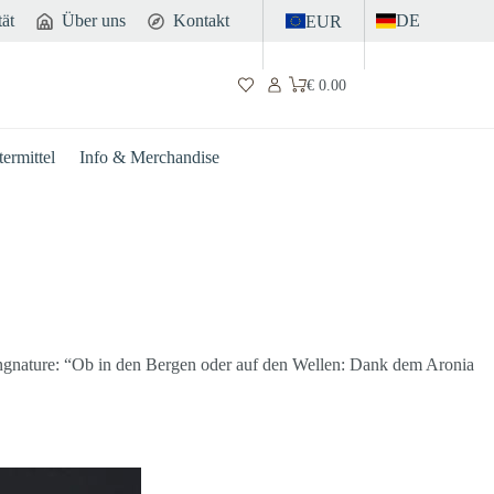
tät
Über uns
Kontakt
DE
EUR
€
0.00
Warenkorb
ermittel
Info & Merchandise
ingnature: “Ob in den Bergen oder auf den Wellen: Dank dem Aronia