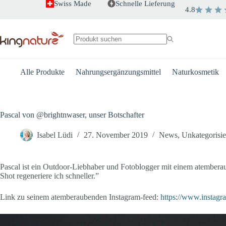
Zum
Swiss Made
Schnelle Lieferung
4.8
Inhalt
springen
Keine
Ergebnisse
Alle Produkte
Nahrungsergänzungsmittel
Naturkosmetik
Pascal von @brightnwaser, unser Botschafter
Isabel Lüdi
27. November 2019
News
,
Unkategorisie
Pascal ist ein Outdoor-Liebhaber und Fotoblogger mit einem atember
Shot regeneriere ich schneller.”
Link zu seinem atemberaubenden Instagram-feed:
https://www.instagr