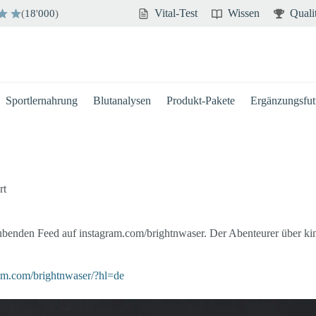
Vital-Test
Wissen
Quali
(
18
'
000
)
Sportlernahrung
Blutanalysen
Produkt-Pakete
Ergänzungsfutt
rt
aubenden Feed auf instagram.com/brightnwaser. Der Abenteurer über k
am.com/brightnwaser/?hl=de