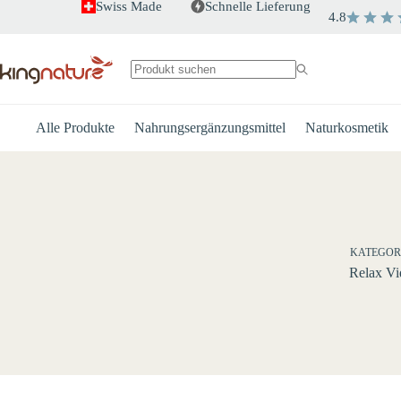
Zum
Swiss Made
Schnelle Lieferung
4.8
Inhalt
springen
Keine
Ergebnisse
Alle Produkte
Nahrungsergänzungsmittel
Naturkosmetik
KATEGOR
Relax Vi