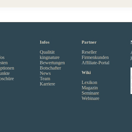
Infos
Partner
Qualität
Reseller
fos
kingnature
Firmenkunden
sten
Bewertungen
Affiliate-Portal
ptionen
Botschafter
Wiki
unkte
News
oschüre
Team
Lexikon
Karriere
Magazin
Seminare
Webinare