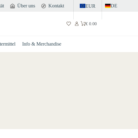
tät
Über uns
Kontakt
DE
EUR
€
0.00
Warenkorb
ermittel
Info & Merchandise