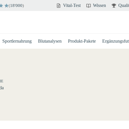
Vital-Test
Wissen
Quali
(
18
'
000
)
Sportlernahrung
Blutanalysen
Produkt-Pakete
Ergänzungsfutt
IE
da