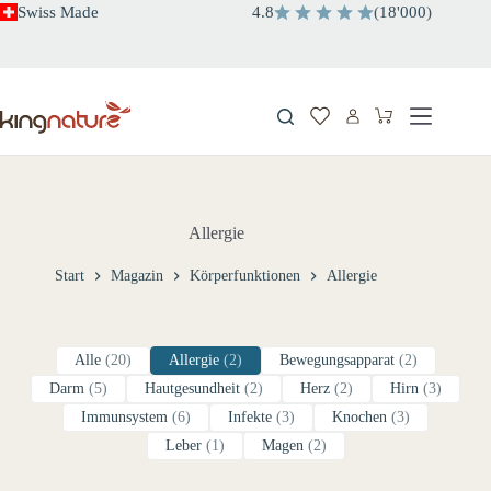
Zum
Swiss Made
4.8
(
18'000
)
Inhalt
springen
Warenkorb
Allergie
Start
Magazin
Körperfunktionen
Allergie
Alle
(20)
Allergie
(2)
Bewegungsapparat
(2)
Darm
(5)
Hautgesundheit
(2)
Herz
(2)
Hirn
(3)
Immunsystem
(6)
Infekte
(3)
Knochen
(3)
Leber
(1)
Magen
(2)